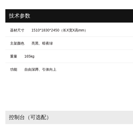
技术参数
器材尺寸
1510*1830*2450（长X宽X高mm）
主架颜色
亮黑、暗夜绿
重量
165kg
功能
自由深蹲、引体向上
控制台（可选配）