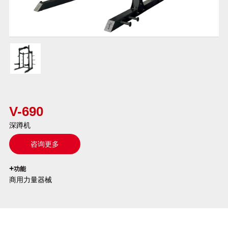
V-690
深蹲机
咨询更多
`
+
功能
商用力量器械