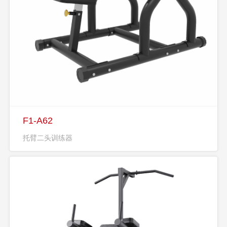
F1-A62
托臂二头训练器