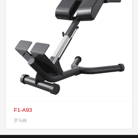
F1-A93
罗马椅