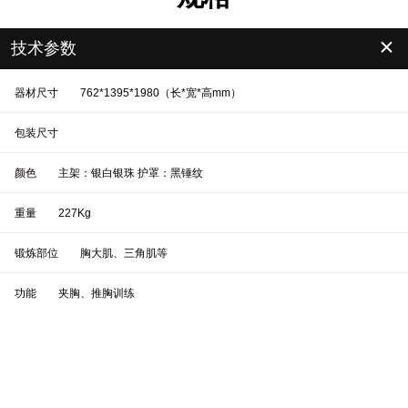
＋
技术参数
器材尺寸
762*1395*1980（长*宽*高mm）
包装尺寸
颜色
主架：银白银珠 护罩：黑锤纹
重量
227Kg
锻炼部位
胸大肌、三角肌等
功能
夹胸、推胸训练