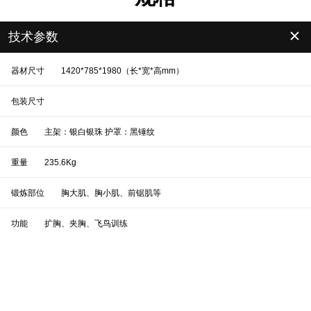
＋
技术参数
器材尺寸
1420*785*1980（长*宽*高mm）
包装尺寸
颜色
主架：银白银珠 护罩：黑锤纹
重量
235.6Kg
锻炼部位
胸大肌、胸小肌、前锯肌等
功能
扩胸、夹胸、飞鸟训练