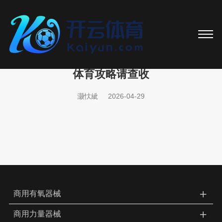
世界杯2026网址入口 @新初三，天津中考
体育攻略请查收
灏忕紪
2026-04-29
＋
商用有氧器械
＋
商用力量器械