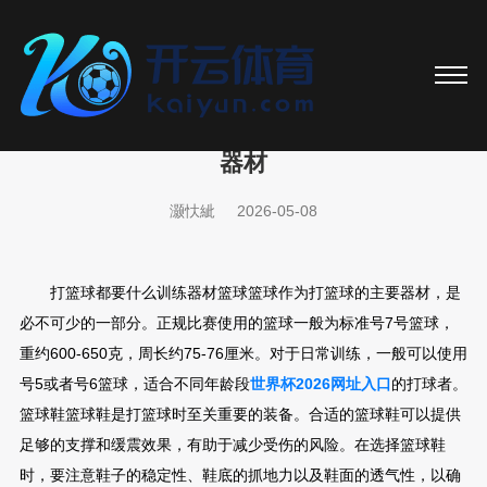
世界杯2026网址入口 打篮球都要什么训练
器材
灏忕紪
2026-05-08
打篮球都要什么训练器材篮球篮球作为打篮球的主要器材，是
必不可少的一部分。正规比赛使用的篮球一般为标准号7号篮球，
重约600-650克，周长约75-76厘米。对于日常训练，一般可以使用
号5或者号6篮球，适合不同年龄段
世界杯2026网址入口
的打球者。
篮球鞋篮球鞋是打篮球时至关重要的装备。合适的篮球鞋可以提供
足够的支撑和缓震效果，有助于减少受伤的风险。在选择篮球鞋
时，要注意鞋子的稳定性、鞋底的抓地力以及鞋面的透气性，以确